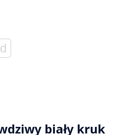
d
wdziwy biały kruk