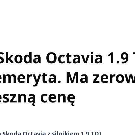
koda Octavia 1.9 
emeryta. Ma zero
eszną cenę
Skoda Octavia z silnikiem 1.9 TDI.