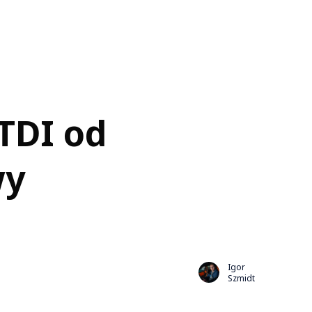
TDI od
wy
Igor
Szmidt