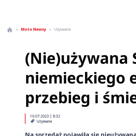
»
Moto
Newsy
»
Używane
(Nie)używana S
niemieckiego 
przebieg i śmi
10.07.2023 | 8:32
Używane
Na sprzedaż pojawiła się nieużywana 