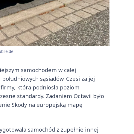
bile.de
niejszym samochodem w całej
 południowych sąsiadów. Czesi za jej
 firmy, która podniosła poziom
esne standardy. Zadaniem Octavii było
cenie Skody na europejską mapę
ygotowała samochód z zupełnie innej