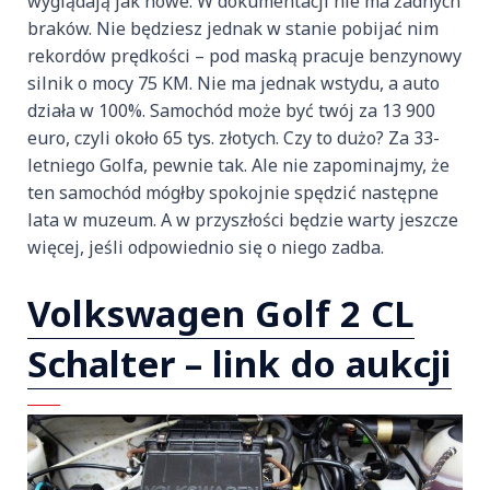
wyglądają jak nowe. W dokumentacji nie ma żadnych
braków. Nie będziesz jednak w stanie pobijać nim
rekordów prędkości – pod maską pracuje benzynowy
silnik o mocy 75 KM. Nie ma jednak wstydu, a auto
działa w 100%. Samochód może być twój za 13 900
euro, czyli około 65 tys. złotych. Czy to dużo? Za 33-
letniego Golfa, pewnie tak. Ale nie zapominajmy, że
ten samochód mógłby spokojnie spędzić następne
lata w muzeum. A w przyszłości będzie warty jeszcze
więcej, jeśli odpowiednio się o niego zadba.
Volkswagen Golf 2 CL
Schalter – link do aukcji