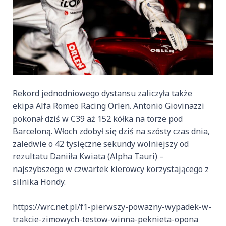
Rekord jednodniowego dystansu zaliczyła także
ekipa Alfa Romeo Racing Orlen. Antonio Giovinazzi
pokonał dziś w C39 aż 152 kółka na torze pod
Barceloną. Włoch zdobył się dziś na szósty czas dnia,
zaledwie o 42 tysięczne sekundy wolniejszy od
rezultatu Daniiła Kwiata (Alpha Tauri) –
najszybszego w czwartek kierowcy korzystającego z
silnika Hondy.
https://wrc.net.pl/f1-pierwszy-powazny-wypadek-w-
trakcie-zimowych-testow-winna-peknieta-opona