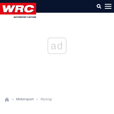
ad
»
Motorsport
»
Wyścigi