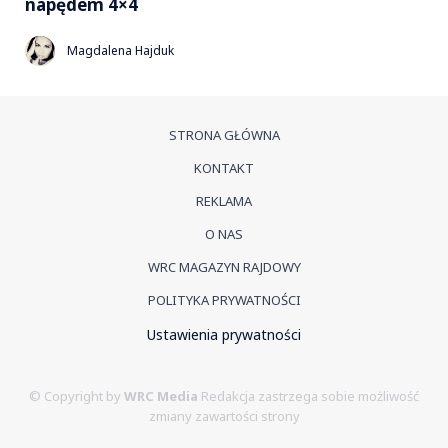
napędem 4×4
Magdalena Hajduk
STRONA GŁÓWNA
KONTAKT
REKLAMA
O NAS
WRC MAGAZYN RAJDOWY
POLITYKA PRYWATNOŚCI
Ustawienia prywatności
© Copyright by
WRC Media
Redakcja zastrzega sobie możliwość
zmiany zawartości strony