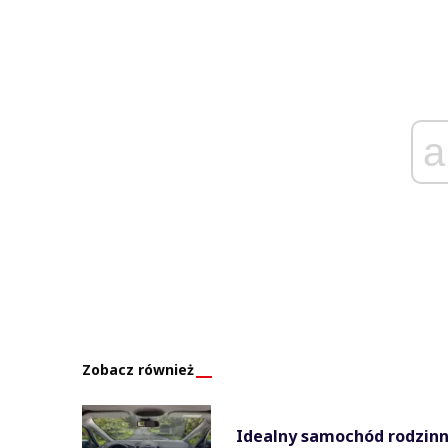
a
Zobacz również
Idealny samochód rodzinny