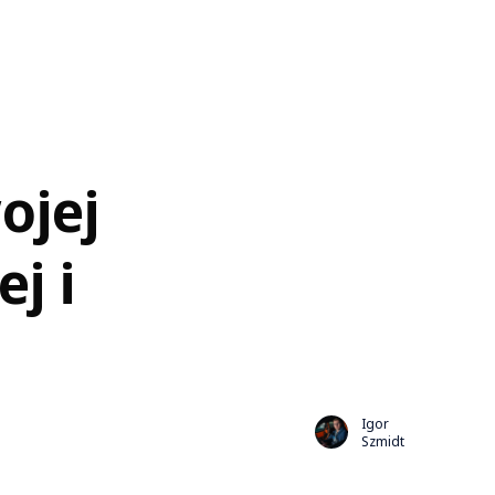
ojej
j i
Igor
Szmidt