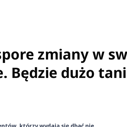
spore zmiany w sw
. Będzie dużo tanie
entów, którzy wydają się dbać nie