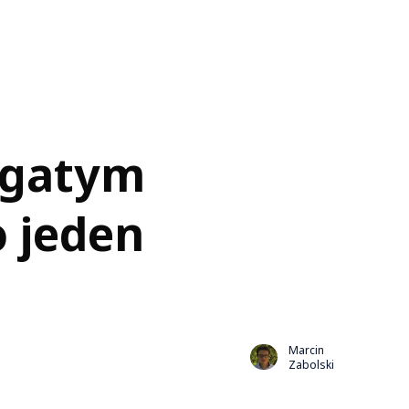
bogatym
o jeden
Marcin
Zabolski