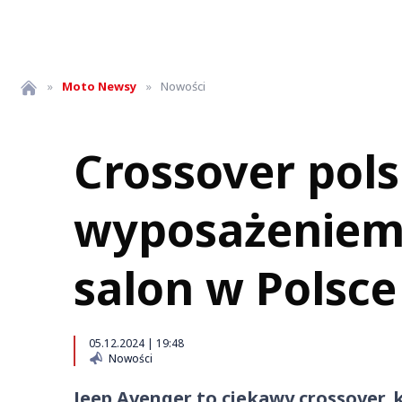
»
Moto
Newsy
»
Nowości
Crossover pols
wyposażeniem z
salon w Polsce
05.12.2024 | 19:48
Nowości
Jeep Avenger to ciekawy crossover,