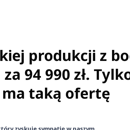
kiej produkcji z 
a 94 990 zł. Tylk
 ma taką ofertę
 który zyskuje sympatię w naszym