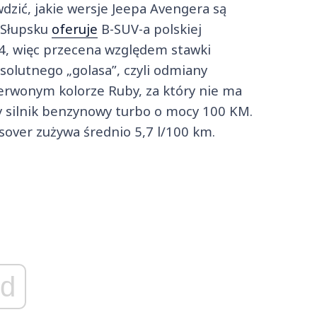
dzić, jakie wersje Jeepa Avengera są
w Słupsku
oferuje
B-SUV-a polskiej
024, więc przecena względem stawki
solutnego „golasa”, czyli odmiany
rwonym kolorze Ruby, za który nie ma
wy silnik benzynowy turbo o mocy 100 KM.
sover zużywa średnio 5,7 l/100 km.
d