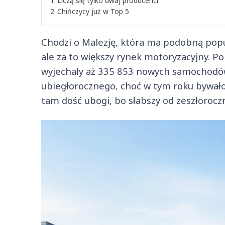
Liczą się tylko dwaj producenci
Chińczycy już w Top 5
Chodzi o Malezję, która ma podobną popul
ale za to większy rynek motoryzacyjny. Po
wyjechały aż 335 853 nowych samochodów
ubiegłorocznego, choć w tym roku bywało n
tam dość ubogi, bo słabszy od zeszłorocz