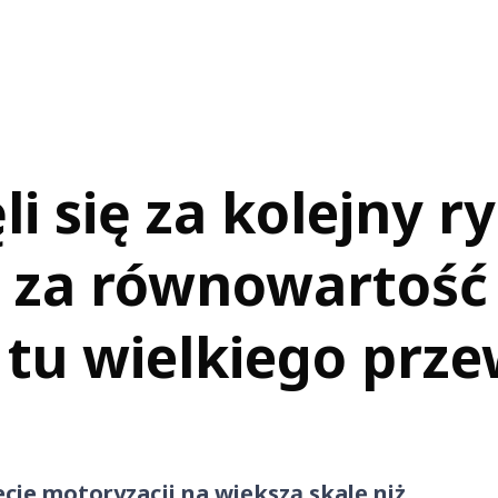
i się za kolejny r
za równowartość 3
tu wielkiego prze
cie motoryzacji na większą skalę niż