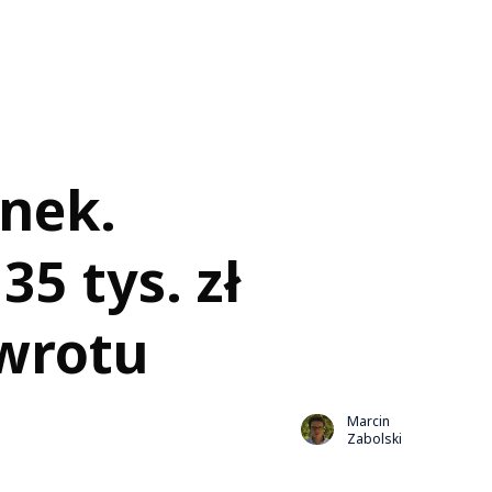
ynek.
5 tys. zł
wrotu
Marcin
Zabolski