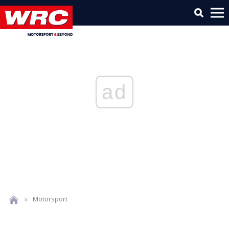
ad
»
Motorsport