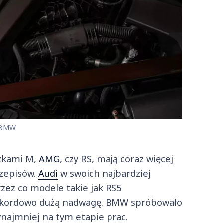
 BMW
czkami M,
AMG
, czy RS, mają coraz więcej
rzepisów.
Audi
w swoich najbardziej
zez co modele takie jak RS5
rekordowo dużą nadwagę. BMW spróbowało
ynajmniej na tym etapie prac.