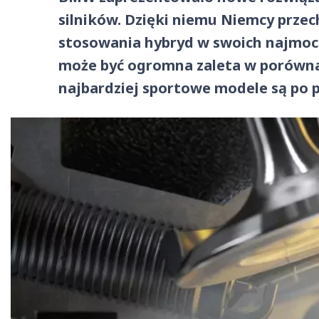
silników. Dzięki niemu Niemcy przec
stosowania hybryd w swoich najmocn
może być ogromna zaleta w porówna
najbardziej sportowe modele są po p