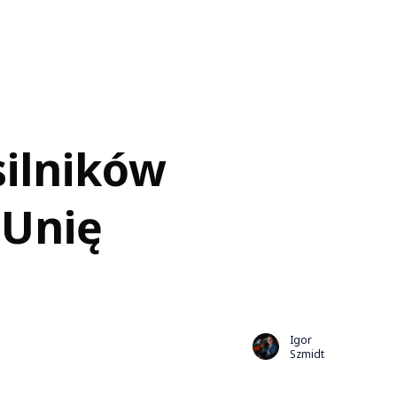
ilników
 Unię
Igor
Szmidt