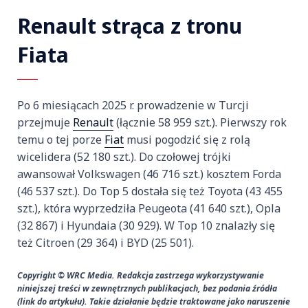
Renault strąca z tronu
Fiata
Po 6 miesiącach 2025 r. prowadzenie w Turcji
przejmuje
Renault
(łącznie 58 959 szt.). Pierwszy rok
temu o tej porze
Fiat
musi pogodzić się z rolą
wicelidera (52 180 szt.). Do cz
o
łowej tr
ó
jki
awansowa
ł Volkswagen (46 716 szt.) kosztem Forda
(46 537 szt.). Do Top 5 dostała się też Toyota (43 455
szt.), kt
ó
ra wyprzedzi
ła Peugeota (41 640 szt.), Opla
(32 867) i Hyundaia (30 929). W Top 10 znalazły się
też Citroen (29 364) i BYD (25 501).
Copyright © WRC Media. Redakcja zastrzega wykorzystywanie
niniejszej treści w zewnętrznych publikacjach, bez podania źródła
(link do artykułu). Takie działanie będzie traktowane jako naruszenie