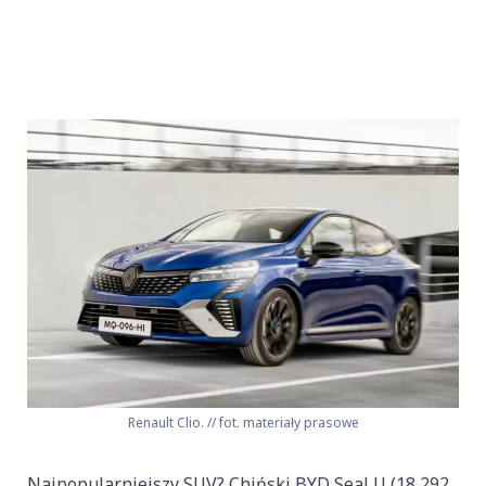
Renault Clio. // fot. materiały prasowe
Najpopularniejszy SUV? Chiński BYD Seal U (18 292