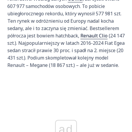
607 977 samochod
ów osobowych. To pobicie
ubieg
łorocznego rekordu, kt
óry wynosi
ł 577 981 szt.
Ten rynek w odr
ó
żnieniu od Europy nadal kocha
sedany, ale i to zaczyna się zmieniać. Bestsellerem
p
ó
łrocza jest bowiem hatchback,
Renault Clio
(24 147
szt.). Najpopularniejszy w latach 2016-2024 Fiat Egea
sedan stracił prawie 30 proc. i spadł na 2. miejsce (20
431 szt.). Podium skompletował kolejny model
Renault – Megane (18 867 szt.) – ale już w sedanie.
ad