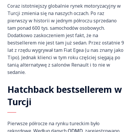
Coraz istotniejszy globalnie rynek motoryzacyjny w
Turcji zmienia si
ę na naszych oczach. Po raz
pierwszy w historii w jednym p
ó
łroczu sprzedano
tam ponad 600 tys. samochod
ów osobowych.
Dodatkowo zaskoczeniem jest fakt,
że na
bestsellerem nie jest tam już sedan. Przez ostatnie 9
lat z rzędu wygrywał tam Fiat Egea (u nas znany jako
Tipo). Jednak klienci w tym roku częściej sięgają po
tanią alternatywę z salon
ów Renault i to nie w
sedanie.
Hatchback
bestsellerem w
Turcji
Pierwsze pó
łrocze na rynku tureckim było
rekordowe. Według danych
ODMD
, zarejestrowano