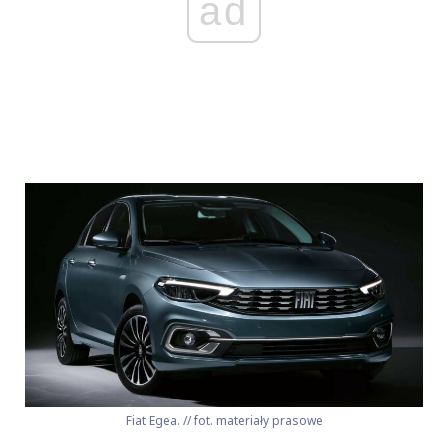
ad
Fiat Egea. // fot. materiały prasowe