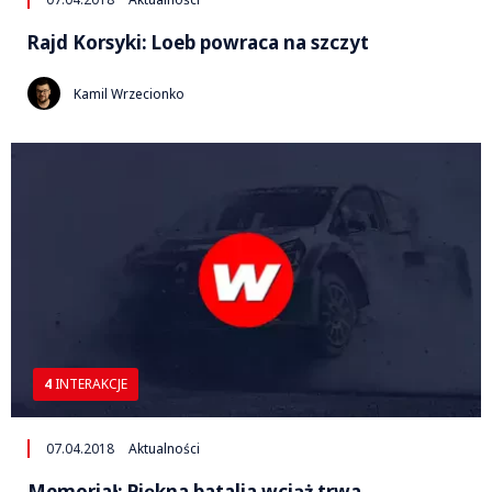
Rajd Korsyki: Loeb powraca na szczyt
Kamil Wrzecionko
4
INTERAKCJE
07.04.2018
Aktualności
Memoriał: Piękna batalia wciąż trwa