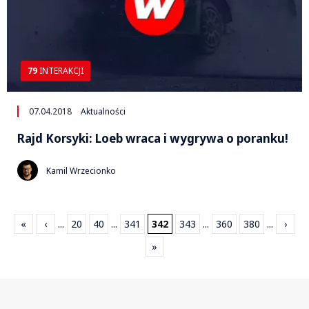
79
INTERAKCJI
07.04.2018
Aktualności
Rajd Korsyki: Loeb wraca i wygrywa o poranku!
Kamil Wrzecionko
«
‹
...
20
40
...
341
342
343
...
360
380
...
›
»