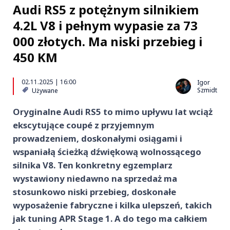
Audi RS5 z potężnym silnikiem
4.2L V8 i pełnym wypasie za 73
000 złotych. Ma niski przebieg i
450 KM
02.11.2025 | 16:00
Igor
Szmidt
Używane
Oryginalne Audi RS5 to mimo upływu lat wciąż
ekscytujące coupé z przyjemnym
prowadzeniem, doskonałymi osiągami i
wspaniałą ścieżką dźwiękową wolnossącego
silnika V8. Ten konkretny egzemplarz
wystawiony niedawno na sprzedaż ma
stosunkowo niski przebieg, doskonałe
wyposażenie fabryczne i kilka ulepszeń, takich
jak tuning APR Stage 1. A do tego ma całkiem