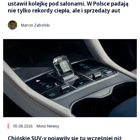
ustawił kolejkę pod salonami. W Polsce padają
nie tylko rekordy ciepła, ale i sprzedaży aut
Marcin Zabolski
05.08.2026
Moto Newsy
Chińskie SUV-y pojawiły się tu wcześniej niż