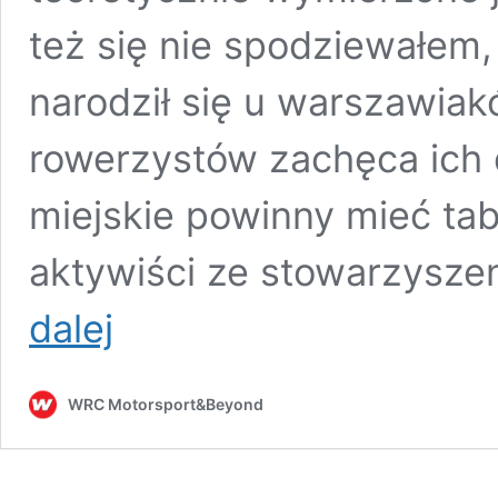
też się nie spodziewałem,
narodził się u warszawia
rowerzystów zachęca ich 
miejskie powinny mieć tabl
aktywiści ze stowarzyszen
Aktywiści
dalej
chcą
tablic
rejestracyjnych
WRC Motorsport&Beyond
dla
rowerów.
„Anonimowość
zachęca
do